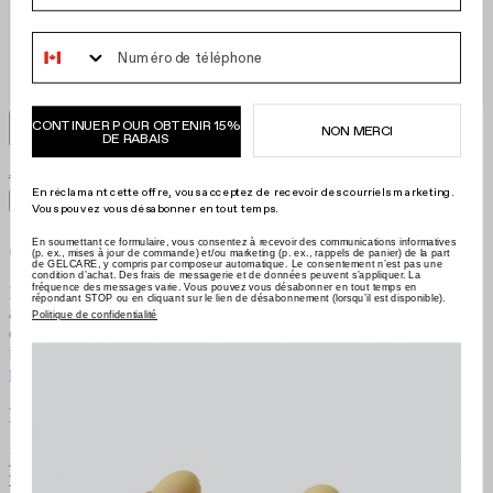
Phone Number
CONTINUER POUR OBTENIR 15%
NON MERCI
DE RABAIS
Aimant à gel magnétique
0,00 € EU
Taille
:
En réclamant cette offre, vous acceptez de recevoir des courriels marketing.
Filtres
Trier par
Vous pouvez vous désabonner en tout temps.
En soumettant ce formulaire, vous consentez à recevoir des communications informatives
Gelcare
(p. ex., mises à jour de commande) et/ou marketing (p. ex., rappels de panier) de la part
de GELCARE, y compris par composeur automatique. Le consentement n’est pas une
condition d’achat. Des frais de messagerie et de données peuvent s’appliquer. La
fréquence des messages varie. Vous pouvez vous désabonner en tout temps en
Nous sommes la marque qui vous permet de devenir votre propre
répondant STOP ou en cliquant sur le lien de désabonnement (lorsqu’il est disponible).
artiste des ongles. Redéfinissant l'industrie avec l'utilisation à
Politique de confidentialité
domicile, nous privilégions l'éducation et proposons des couleurs
innovantes composées de formules de première qualité.
En savoir
plus
Ressources
Instructions de la manucure gel
Instructions de la manucure
vernis
Instructions de la pédicure
Ressources