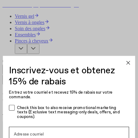
Devenez votre propre artiste des ongles
Vernis gel
Vernis à ongles
Soin des ongles
Ensembles
Pinces à cheveux
Inscrivez-vous et obtenez
15% de rabais
Entrez votre courriel et recevez 15% de rabais sur votre
Home page
commande.
Check this box to also receive promotional marketing
texts (Exclusive text messaging-only deals, offers, and
Taille
:
Filtres
coupons).
Trier par