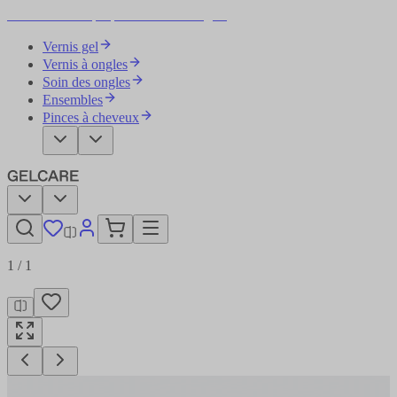
Devenez votre propre artiste des ongles
Vernis gel
Vernis à ongles
Soin des ongles
Ensembles
Pinces à cheveux
1
/
1