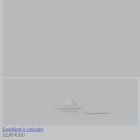
Émollient à cuticules
12,95 € EU